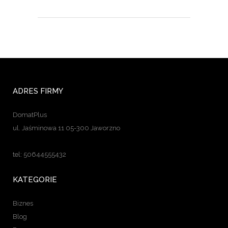
ADRES FIRMY
DomatPlus
ul. Jaśminowa 11 05-300 Jaworzno
tel: 50644555432
KATEGORIE
Biznes
Blog