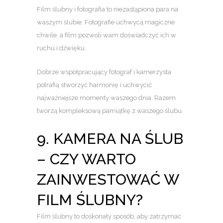
Film ślubny i fotografia to niezastąpiona para na
waszym ślubie. Fotografie uchwycą magiczne
chwile, a film pozwoli wam doświadczyć ich w
ruchu i dźwięku.
Dobrze współpracujący fotograf i kamerzysta
potrafią stworzyć harmonię i uchwycić
najważniejsze momenty waszego dnia. Razem
tworzą kompleksową pamiątkę z waszego ślubu.
9. KAMERA NA ŚLUB
– CZY WARTO
ZAINWESTOWAĆ W
FILM ŚLUBNY?
Film ślubny to doskonały sposób, aby zatrzymać