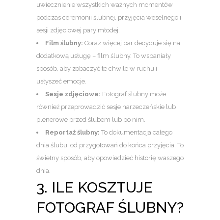
uwiecznienie wszystkich ważnych momentów
podczas ceremonii ślubnej, przyjęcia weselnego i
sesji zdjęciowej pary młodej.
Film ślubny:
Coraz więcej par decyduje się na
dodatkową usługę – film ślubny. To wspaniały
sposób, aby zobaczyć te chwile w ruchu i
usłyszeć emocje.
Sesje zdjęciowe:
Fotograf ślubny może
również przeprowadzić sesje narzeczeńskie lub
plenerowe przed ślubem lub po nim.
Reportaż ślubny:
To dokumentacja całego
dnia ślubu, od przygotowań do końca przyjęcia. To
świetny sposób, aby opowiedzieć historię waszego
dnia.
3. ILE KOSZTUJE
FOTOGRAF ŚLUBNY?