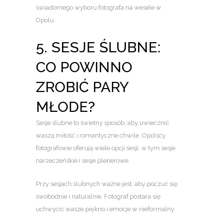
świadomego wyboru fotografa na wesele w
Opolu.
5. SESJE ŚLUBNE:
CO POWINNO
ZROBIĆ PARY
MŁODE?
Sesje ślubne to świetny sposób, aby uwiecznić
waszą miłość i romantyczne chwile. Opolscy
fotografowie oferują wiele opcji sesji, w tym sesje
narzeczeńskie i sesje plenerowe.
Przy sesjach ślubnych ważne jest, aby poczuć się
swobodnie i naturalnie. Fotograf postara się
uchwycić wasze piękno i emocje w nieformalny