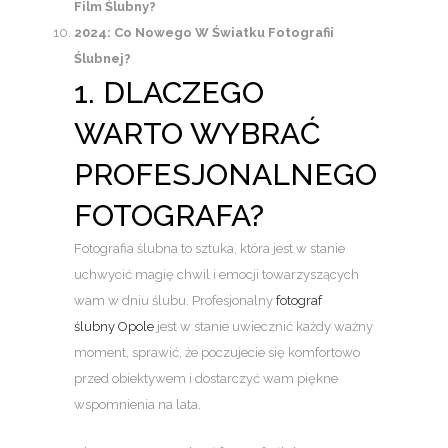
Film Ślubny?
2024: Co Nowego W Światku Fotografii
Ślubnej?
1. DLACZEGO
WARTO WYBRAĆ
PROFESJONALNEGO
FOTOGRAFA?
Fotografia ślubna to sztuka, która jest w stanie
uchwycić magię chwil i emocji towarzyszących
wam w dniu ślubu. Profesjonalny
fotograf
ślubny Opole
jest w stanie uwiecznić każdy ważny
moment, sprawić, że poczujecie się komfortowo
przed obiektywem i dostarczyć wam piękne
wspomnienia na lata.