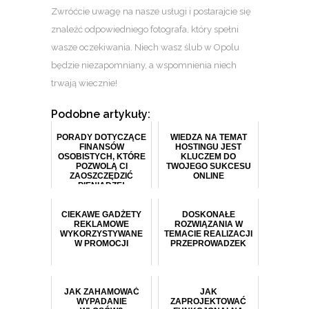
Zwróćcie uwagę na nasze usługi i postarajcie się
znaleźć odpowiedniego fotografa, który spełni
wasze oczekiwania. Niech wasz ślub w Opolu
będzie niezapomniany, a wspomnienia niech
trwają wiecznie!
Podobne artykuły:
PORADY DOTYCZĄCE
WIEDZA NA TEMAT
FINANSÓW
HOSTINGU JEST
OSOBISTYCH, KTÓRE
KLUCZEM DO
POZWOLĄ CI
TWOJEGO SUKCESU
ZAOSZCZĘDZIĆ
ONLINE
PIENIĄDZE!
CIEKAWE GADŻETY
DOSKONAŁE
REKLAMOWE
ROZWIĄZANIA W
WYKORZYSTYWANE
TEMACIE REALIZACJI
W PROMOCJI
PRZEPROWADZEK
JAK ZAHAMOWAĆ
JAK
WYPADANIE
ZAPROJEKTOWAĆ