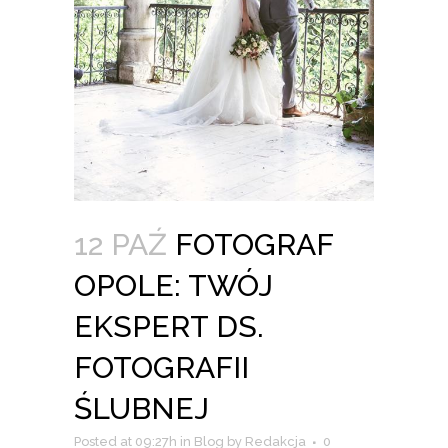
12 PAŹ
FOTOGRAF
OPOLE: TWÓJ
EKSPERT DS.
FOTOGRAFII
ŚLUBNEJ
Posted at 09:27h
in
Blog
by
Redakcja
0