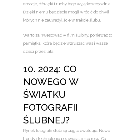
emocje, dźwięki i ruchy tego wyjątkowego dnia.
Dzięki niemu będziecie mogli wrócić do chwil,
których nie zauważyliście w trakcie ślubu.
Warto zainwestować w film ślubny, ponieważ to
pamiątka, która będzie wzruszać was i wasze
dzieci przez lata.
10. 2024: CO
NOWEGO W
ŚWIATKU
FOTOGRAFII
ŚLUBNEJ?
Rynek fotografii ślubnej ciągle ewoluuje. Nowe
trendy i technologie pojawiają się co roku. Co