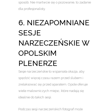
sposób. Nie martwcie się o pozowanie, to zadanie
dla profesjonalisty.
6. NIEZAPOMNIANE
SESJE
NARZECZEŃSKIE W
OPOLSKIM
PLENERZE
Sesje narzeczeńskie to wspaniała okazja, aby
spędzić więcej czasu razem przed ślubem i
zrelaksować się przed aparatem. Opole oferuje
wiele malowniczych miejsc, które nadają się
idealnie do takich sesji.
Podczas sesji narzeczeńskich fotograf może