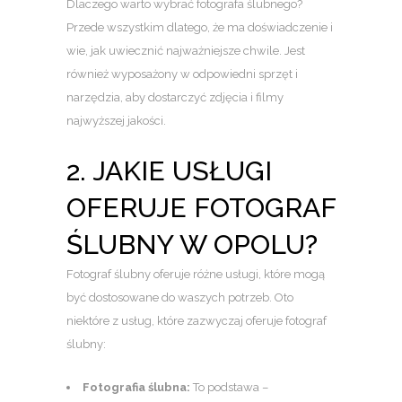
Dlaczego warto wybrać fotografa ślubnego?
Przede wszystkim dlatego, że ma doświadczenie i
wie, jak uwiecznić najważniejsze chwile. Jest
również wyposażony w odpowiedni sprzęt i
narzędzia, aby dostarczyć zdjęcia i filmy
najwyższej jakości.
2. JAKIE USŁUGI
OFERUJE FOTOGRAF
ŚLUBNY W OPOLU?
Fotograf ślubny oferuje różne usługi, które mogą
być dostosowane do waszych potrzeb. Oto
niektóre z usług, które zazwyczaj oferuje fotograf
ślubny:
Fotografia ślubna:
To podstawa –