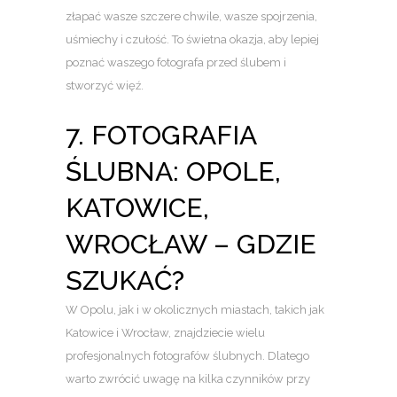
złapać wasze szczere chwile, wasze spojrzenia,
uśmiechy i czułość. To świetna okazja, aby lepiej
poznać waszego fotografa przed ślubem i
stworzyć więź.
7. FOTOGRAFIA
ŚLUBNA: OPOLE,
KATOWICE,
WROCŁAW – GDZIE
SZUKAĆ?
W Opolu, jak i w okolicznych miastach, takich jak
Katowice i Wrocław, znajdziecie wielu
profesjonalnych fotografów ślubnych. Dlatego
warto zwrócić uwagę na kilka czynników przy