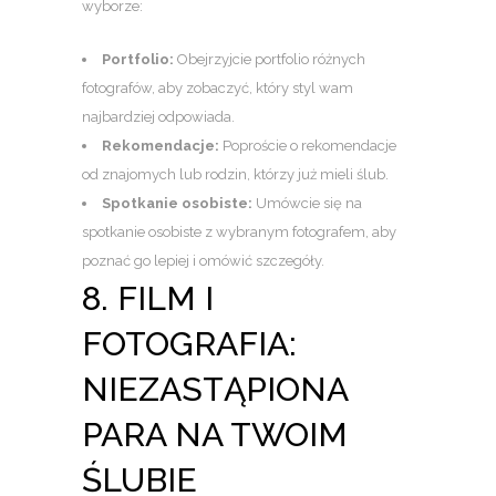
wyborze:
Portfolio:
Obejrzyjcie portfolio różnych
fotografów, aby zobaczyć, który styl wam
najbardziej odpowiada.
Rekomendacje:
Poproście o rekomendacje
od znajomych lub rodzin, którzy już mieli ślub.
Spotkanie osobiste:
Umówcie się na
spotkanie osobiste z wybranym fotografem, aby
poznać go lepiej i omówić szczegóły.
8. FILM I
FOTOGRAFIA:
NIEZASTĄPIONA
PARA NA TWOIM
ŚLUBIE