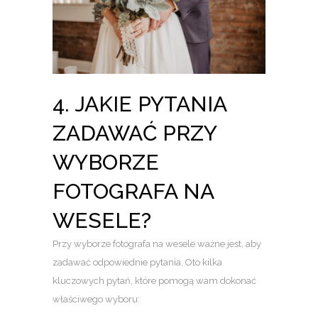
4. JAKIE PYTANIA
ZADAWAĆ PRZY
WYBORZE
FOTOGRAFA NA
WESELE?
Przy wyborze fotografa na wesele ważne jest, aby
zadawać odpowiednie pytania. Oto kilka
kluczowych pytań, które pomogą wam dokonać
właściwego wyboru: