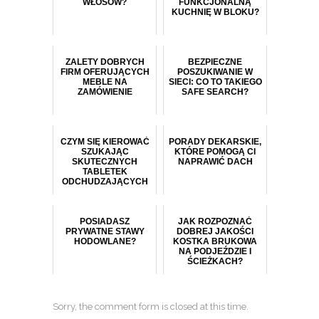
WŁOSÓW?
FUNKCJONALNĄ
KUCHNIĘ W BLOKU?
ZALETY DOBRYCH
BEZPIECZNE
FIRM OFERUJĄCYCH
POSZUKIWANIE W
MEBLE NA
SIECI: CO TO TAKIEGO
ZAMÓWIENIE
SAFE SEARCH?
CZYM SIĘ KIEROWAĆ
PORADY DEKARSKIE,
SZUKAJĄC
KTÓRE POMOGĄ CI
SKUTECZNYCH
NAPRAWIĆ DACH
TABLETEK
ODCHUDZAJĄCYCH
POSIADASZ
JAK ROZPOZNAĆ
PRYWATNE STAWY
DOBREJ JAKOŚCI
HODOWLANE?
KOSTKA BRUKOWA
NA PODJEŹDZIE I
ŚCIEŻKACH?
Sorry, the comment form is closed at this time.