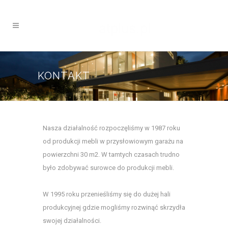
KONTAKT
Nasza działalność rozpoczęliśmy w 1987 roku
od produkcji mebli w przysłowiowym garażu na
powierzchni 30 m2. W tamtych czasach trudno
było zdobywać surowce do produkcji mebli.
W 1995 roku przenieśliśmy się do dużej hali
produkcyjnej gdzie mogliśmy rozwinąć skrzydła
swojej działalności.