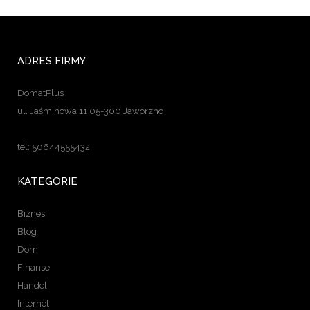
ADRES FIRMY
DomatPlus
ul. Jaśminowa 11 05-300 Jaworzno
tel: 50644555432
KATEGORIE
Biznes
Blog
Dom
Finanse
Handel
Internet