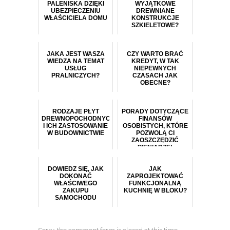
PALENISKA DZIĘKI
WYJĄTKOWE
UBEZPIECZENIU
DREWNIANE
WŁAŚCICIELA DOMU
KONSTRUKCJE
SZKIELETOWE?
JAKA JEST WASZA
CZY WARTO BRAĆ
WIEDZA NA TEMAT
KREDYT, W TAK
USŁUG
NIEPEWNYCH
PRALNICZYCH?
CZASACH JAK
OBECNE?
RODZAJE PŁYT
PORADY DOTYCZĄCE
DREWNOPOCHODNYCH
FINANSÓW
I ICH ZASTOSOWANIE
OSOBISTYCH, KTÓRE
W BUDOWNICTWIE
POZWOLĄ CI
ZAOSZCZĘDZIĆ
PIENIĄDZE!
DOWIEDZ SIĘ, JAK
JAK
DOKONAĆ
ZAPROJEKTOWAĆ
WŁAŚCIWEGO
FUNKCJONALNĄ
ZAKUPU
KUCHNIĘ W BLOKU?
SAMOCHODU