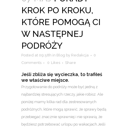
KROK PO KROKU,
KTÓRE POMOGĄ CI
W NASTĘPNEJ
PODRÓŻY
Posted at 09:58h
in
Blog
by
Redakcja
0
Comments
0
Likes
Share
Jeśli zbliża się wycieczka, to trafiłeś
we właściwe miejsce.
Przygotowanie do podróży może być jedną z
najbardziej stresujących rzeczy, jakie robisz. Ale
poniżej mamy kilka rad dla zestresowanych
podróżnych, które mogą sprawić, że sprawy będą
przebiegać znacznie sprawniej i nie sprawią, że
będziesz potrzebować urlopu po wakacjach.Jeśli