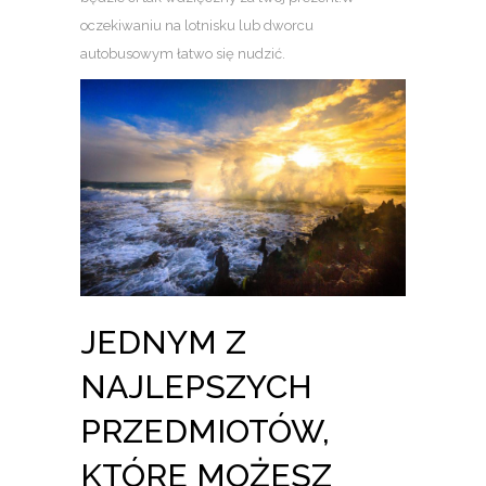
oczekiwaniu na lotnisku lub dworcu
autobusowym łatwo się nudzić.
JEDNYM Z
NAJLEPSZYCH
PRZEDMIOTÓW,
KTÓRE MOŻESZ