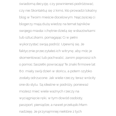
świadomą decyzję, czy powinieneś podróżować,
czy nie.Skontaktuj się z kimś, kto prowadzi lokalny
blog w Twoim mieście docelowym. Najczęściej ci
blogerzy mają dużą wiedzę na temat tajników
swojego miasta i chętnie dzielą się wskazówkami
lub sztuczkami, pomagając Ci w pełni
wykorzystać swoją podróż. Upewnij się, że
faktycznie przeczytałeś ich witrynę, aby móc je
skomentować lub pochwalić, zanim poprosisz ich
o pomoc.Saszetki powracają! Te znaki firmowe lat
80. miały swój dzień w słońcu, a potem szybko
zostały odrzucone. Jak wiele rzeczy, teraz wróciły
one do stylu. Są idealne w podróży, ponieważ
możesz mieć wiele ważnych rzeczy na
wyciągnięcie ręki, w tym dowód osobisty,
paszport, pieniądze, a nawet przekąski.Mam
nadzieję, że przynajmniej niektóre z tych