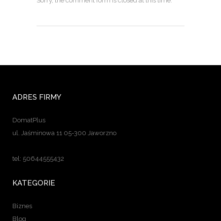
Sorry, the comment form is closed at this time.
ADRES FIRMY
DomatPlus
ul. Jaśminowa 11 05-300 Jaworzno
tel: 50644555432
KATEGORIE
Biznes
Blog