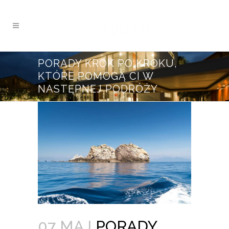
PORADY KROK PO KROKU,
KTÓRE POMOGĄ CI W
NASTĘPNEJ PODRÓŻY
07 MAJ
PORADY