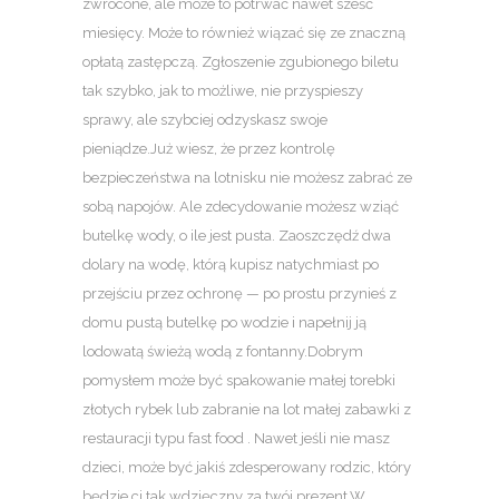
zwrócone, ale może to potrwać nawet sześć
miesięcy. Może to również wiązać się ze znaczną
opłatą zastępczą. Zgłoszenie zgubionego biletu
tak szybko, jak to możliwe, nie przyspieszy
sprawy, ale szybciej odzyskasz swoje
pieniądze.Już wiesz, że przez kontrolę
bezpieczeństwa na lotnisku nie możesz zabrać ze
sobą napojów. Ale zdecydowanie możesz wziąć
butelkę wody, o ile jest pusta. Zaoszczędź dwa
dolary na wodę, którą kupisz natychmiast po
przejściu przez ochronę — po prostu przynieś z
domu pustą butelkę po wodzie i napełnij ją
lodowatą świeżą wodą z fontanny.Dobrym
pomysłem może być spakowanie małej torebki
złotych rybek lub zabranie na lot małej zabawki z
restauracji typu fast food . Nawet jeśli nie masz
dzieci, może być jakiś zdesperowany rodzic, który
będzie ci tak wdzięczny za twój prezent.W