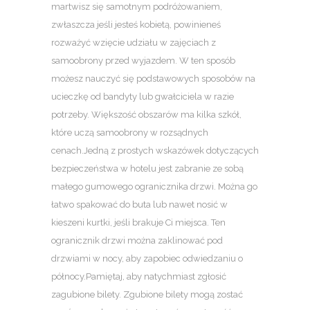
martwisz się samotnym podróżowaniem,
zwłaszcza jeśli jesteś kobietą, powinieneś
rozważyć wzięcie udziału w zajęciach z
samoobrony przed wyjazdem. W ten sposób
możesz nauczyć się podstawowych sposobów na
ucieczkę od bandyty lub gwałciciela w razie
potrzeby. Większość obszarów ma kilka szkół,
które uczą samoobrony w rozsądnych
cenach.Jedną z prostych wskazówek dotyczących
bezpieczeństwa w hotelu jest zabranie ze sobą
małego gumowego ogranicznika drzwi. Można go
łatwo spakować do buta lub nawet nosić w
kieszeni kurtki, jeśli brakuje Ci miejsca. Ten
ogranicznik drzwi można zaklinować pod
drzwiami w nocy, aby zapobiec odwiedzaniu o
północy.Pamiętaj, aby natychmiast zgłosić
zagubione bilety. Zgubione bilety mogą zostać