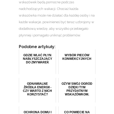
wskazówek będą pomocne podczas
nadchodzących wakacji. Chociaż każda
wskazówka może nie działać dla każdej osoby i na
każde wakacje, powinieneś być teraz uzbrojony w
dodatkową wiedzę, aby wszystko przebiegało
płynniej i pomagało uniknąć problemów.
Podobne artykuły:
GDZIE WLAĆ PŁYN
WYBÓR PIECÓW
NABŁYSZCZAJĄCY
KONWEKCYJNYCH
DO ZMYWAREK
ODNAWIALNE
OŻYW SWÓJ OGRÓD
ŹRÓDŁA ENERGII -
DZIĘKI TYM
CZY WARTO Z NICH
PRZYDATNYM
KORZYSTAĆ?
WSKAZÓWKOM.
OCHRONA DOMU I
CO POWIECIE NA