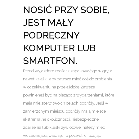
NOSIĆ PRZY SOBIE,
JEST MAŁY
PODRĘCZNY
KOMPUTER LUB
SMARTFON.
Przed wyjazdem możesz zapakować go w gry, a
nawet książki, aby zawsze mieć coś do zrobienia
w oczekiwaniu na przejażdżkę.Zawsze
powinieneś być na bieżąco z wydarzeniami, które
mają miejsce w twoich celach podróży. Jeśli w
zamierzonym miejscu podróży mają miejsce
ekstremalne okoliczności, niebezpieczne
zdarzenia lub klęski żywiołowe, należy mieć
wcześniejszą wiedzę. To pozwoli ci podjąć