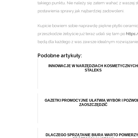
takiego punktu. Nie należy się zatem wahać z waszej s
postawienia sprawy jak najbardziej zadowoleni.
Kupicie bowiem sobie naprawdę piękne płytki ceramicz
przeszkodzie żebyście już teraz udali się tam po
https:
będą dla każdego z was zawsze idealnym rozwiązani
Podobne artykuły:
INNOWACJE W NARZĘDZIACH KOSMETYCZNYCH
STALEKS
GAZETKI PROMOCYJNE UŁATWIĄ WYBÓR I POZWO
ZAOSZCZĘDZIĆ
DLACZEGO SPRZĄTANIE BIURA WARTO POWIERZ