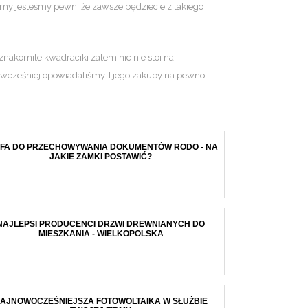
I my jesteśmy pewni że zawsze będziecie z takiego
nakomite kwadraciki zatem nic nie stoi na
m wcześniej opowiadaliśmy. I jego zakupy na pewno
FA DO PRZECHOWYWANIA DOKUMENTÓW RODO - NA
JAKIE ZAMKI POSTAWIĆ?
NAJLEPSI PRODUCENCI DRZWI DREWNIANYCH DO
MIESZKANIA - WIELKOPOLSKA
AJNOWOCZEŚNIEJSZA FOTOWOLTAIKA W SŁUŻBIE