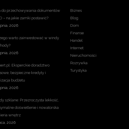
a do przechowywania dokumentów
Biznes
 – na jakie zamki postawić?
Blog
rpnia, 2026
Dom
Finanse
zego warto zainwestować w windy
Handel
chody?
Internet
rpnia, 2026
Nieruchomości
Rozrywka
ert.pl: Eksperckie doradztwo
Turystyka
sowe, bezpieczne kredyty i
lizacja budżetu
rpnia, 2026
y szklane: Przezroczysta lekkość,
ymalne doświetlenie i nowatorska
ieria wnętrz
pca, 2026