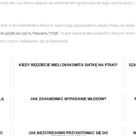
trony lecz już teraz udajcie się właśnie tam gdzie was do tego zachęcamy. 
ne. A te konkretnie o których wam tutaj opowiadamy będą miały na sobie z
//e-plytki.eu/pl/c/Navarti/7756
. To jest właśnie ten produkt o którym wa
em o czym niebawem się przekonacie.
KIEDY BĘDZIECIE MIELI ZNAKOMITĄ SIATKĘ NA PTAKI?
SZA
LĄ
JAK ZAHAMOWAĆ WYPADANIE WŁOSÓW?
YĆ
JAK BEZSTRESOWO PRZYGOTOWAĆ SIĘ DO
N