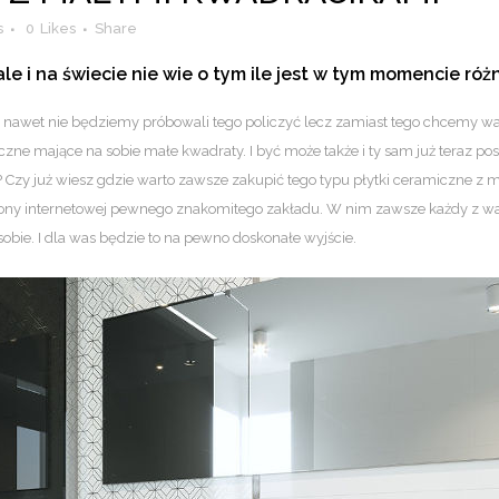
s
0
Likes
Share
ale i na świecie nie wie o tym ile jest w tym momencie r
że nawet nie będziemy próbowali tego policzyć lecz zamiast tego chcemy w
czne mające na sobie małe kwadraty. I być może także i ty sam już teraz p
a? Czy już wiesz gdzie warto zawsze zakupić tego typu płytki ceramiczne z
 strony internetowej pewnego znakomitego zakładu. W nim zawsze każdy z wa
obie. I dla was będzie to na pewno doskonałe wyjście.