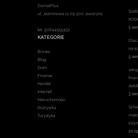
DomatPlus
Szaf
ul. Jaśminowa 11 05-300 Jaworzno
RODO
5 sie
tel: 50644555432
KATEGORIE
Dlac
na s
Biznes
5 sie
Blog
Dom
1eksp
Finanse
finan
Handel
stabi
Internet
3 sie
Nieruchomości
Schod
Rozrywka
maks
Turystyka
inżyn
20 li