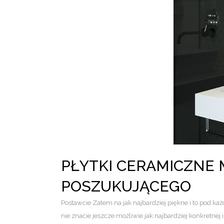
PŁYTKI CERAMICZNE 
POSZUKUJĄCEGO
Postawcie Zatem na jak najbardziej piękne i to pod k
nie znacie jeszcze możliwie jak najbardziej konkretnej