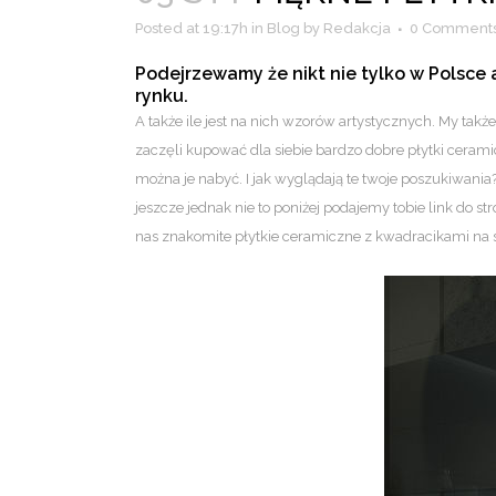
Posted at 19:17h
in
Blog
by
Redakcja
0 Comment
Podejrzewamy że nikt nie tylko w Polsce 
rynku.
A także ile jest na nich wzorów artystycznych. My tak
zaczęli kupować dla siebie bardzo dobre płytki cerami
można je nabyć. I jak wyglądają te twoje poszukiwani
jeszcze jednak nie to poniżej podajemy tobie link do
nas znakomite płytkie ceramiczne z kwadracikami na s