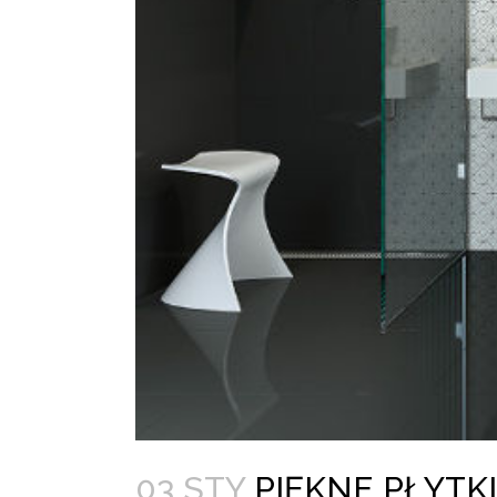
03 STY
PIĘKNE PŁYTK