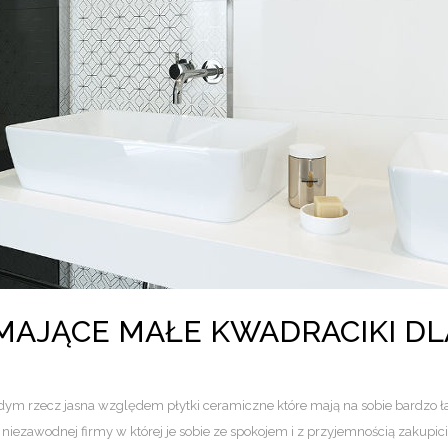
MAJĄCE MAŁE KWADRACIKI D
ażdym rzecz jasna względem płytki ceramiczne które mają na sobie bardzo ł
 i niezawodnej firmy w której je sobie ze spokojem i z przyjemnością zakupi