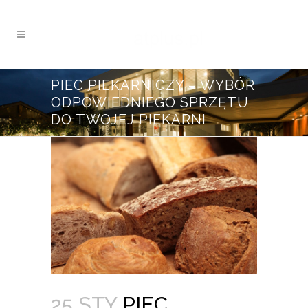
PIEC PIEKARNICZY – WYBÓR
ODPOWIEDNIEGO SPRZĘTU
DO TWOJEJ PIEKARNI
25 STY
PIEC