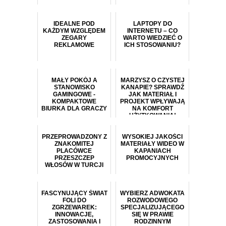
IDEALNE POD
LAPTOPY DO
KAŻDYM WZGLĘDEM
INTERNETU – CO
ZEGARY
WARTO WIEDZIEĆ O
REKLAMOWE
ICH STOSOWANIU?
MAŁY POKÓJ A
MARZYSZ O CZYSTEJ
STANOWISKO
KANAPIE? SPRAWDŹ
GAMINGOWE -
JAK MATERIAŁ I
KOMPAKTOWE
PROJEKT WPŁYWAJĄ
BIURKA DLA GRACZY
NA KOMFORT
UŻYTKOWANIA!
PRZEPROWADZONY Z
WYSOKIEJ JAKOŚCI
ZNAKOMITEJ
MATERIAŁY WIDEO W
PLACÓWCE
KAPANIACH
PRZESZCZEP
PROMOCYJNYCH
WŁOSÓW W TURCJI
FASCYNUJĄCY ŚWIAT
WYBIERZ ADWOKATA
FOLI DO
ROZWODOWEGO
ZGRZEWAREK:
SPECJALIZUJĄCEGO
INNOWACJE,
SIĘ W PRAWIE
ZASTOSOWANIA I
RODZINNYM