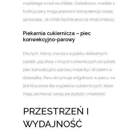
miękkiego wnętrza chleba. Dodatkowo, modele z
funkcją pary mogą poprawić konsystencję ciasta,
sprawiając, że chleb będzie jeszcze smaczniejszy.
Piekarnia cukiernicza – piec
konwekcyjno-parowy
Dla tych, którzy marzą o wypieku delikatnych
ciastek, pączków i innych cukierniczych arcydzieł,
piec konwekcyjno-parowy może być strzałem w
dziesiątkę. Para utrzymuje wilgotność w piecu, co
jest kluczowe dla wypieków cukierniczych, które
mają zachować swoją soczystość i miękkość.
PRZESTRZEŃ I
WYDAJNOŚĆ