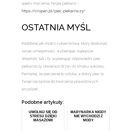
spełni marzenia Twojej piekarni –
https://crispan.pl/piec-piekarniczy/
.
OSTATNIA MYŚL
Podobnie jak mistrz cukiernictwa, który doskonali
swoje umiejętności, wybierając najlepsze
składniki, tak i Ty, wybierając odpowiedni piec
piekarniczy, otwierasz drzwi do smaku sukcesu.
Pamiętaj, że pieczenie to sztuka, a dobry piec to
Twoje narzędzie do tworzenia prawdziwych
arcydzieł.
Podobne artykuły:
UWOLNIJ SIĘ OD
MARYNARKA NIGDY
STRESU DZIĘKI
NIE WYCHODZI Z
MASAŻOWI
MODY