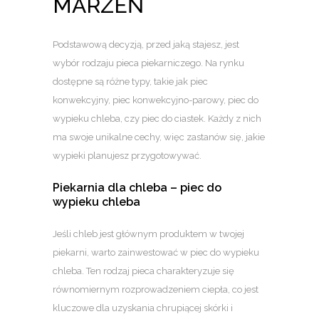
MARZEŃ
Podstawową decyzją, przed jaką stajesz, jest
wybór rodzaju pieca piekarniczego. Na rynku
dostępne są różne typy, takie jak piec
konwekcyjny, piec konwekcyjno-parowy, piec do
wypieku chleba, czy piec do ciastek. Każdy z nich
ma swoje unikalne cechy, więc zastanów się, jakie
wypieki planujesz przygotowywać.
Piekarnia dla chleba – piec do
wypieku chleba
Jeśli chleb jest głównym produktem w twojej
piekarni, warto zainwestować w piec do wypieku
chleba. Ten rodzaj pieca charakteryzuje się
równomiernym rozprowadzeniem ciepła, co jest
kluczowe dla uzyskania chrupiącej skórki i