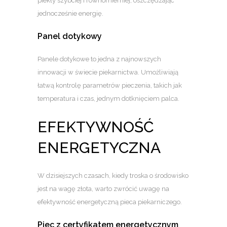
piekły szybciej i równomierniej, oszczędzając
jednocześnie energię.
Panel dotykowy
Panele dotykowe to jedna z najnowszych
innowacji w świecie piekarnictwa. Umożliwiają
łatwą kontrolę parametrów pieczenia, takich jak
temperatura i czas, jednym dotknięciem palca.
EFEKTYWNOŚĆ
ENERGETYCZNA
W dzisiejszych czasach, kiedy troska o środowisko
jest na wagę złota, warto zwrócić uwagę na
efektywność energetyczną pieca piekarniczego.
Piec z certyfikatem energetycznym