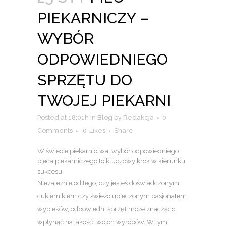
PIEKARNICZY –
WYBÓR
ODPOWIEDNIEGO
SPRZĘTU DO
TWOJEJ PIEKARNI
Posted at 18:01h
in
Blog
by
Redakcja
0
Comments
0
Likes
Share
W świecie piekarnictwa, wybór odpowiedniego
pieca piekarniczego to kluczowy krok w kierunku
sukcesu.
Niezależnie od tego, czy jesteś doświadczonym
cukiernikiem czy świeżo upieczonym pasjonatem
wypieków, odpowiedni sprzęt może znacząco
wpłynąć na jakość twoich wyrobów. W tym