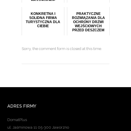
PRAKTYCZNE
KORZYŚCI
KONKRETNA I
PRAKTYCZNE
SOLIDNA FIRMA
ROZWIĄZANIA DLA
TURYSTYCZNA DLA
OCHRONY DRZWI
CIEBIE
WEJŚCIOWYCH
PRZED DESZCZEM
Sorry, the comment form is closed at this time.
ADRES FIRMY
DomatPlus
ul. Jaśminowa 11 05-300 Jaworzno