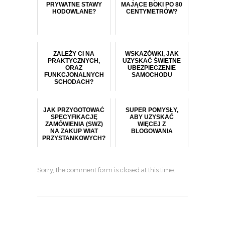
PRYWATNE STAWY
MAJĄCE BOKI PO 80
HODOWLANE?
CENTYMETRÓW?
ZALEŻY CI NA
WSKAZÓWKI, JAK
PRAKTYCZNYCH,
UZYSKAĆ ŚWIETNE
ORAZ
UBEZPIECZENIE
FUNKCJONALNYCH
SAMOCHODU
SCHODACH?
JAK PRZYGOTOWAĆ
SUPER POMYSŁY,
SPECYFIKACJĘ
ABY UZYSKAĆ
ZAMÓWIENIA (SWZ)
WIĘCEJ Z
NA ZAKUP WIAT
BLOGOWANIA
PRZYSTANKOWYCH?
Sorry, the comment form is closed at this time.