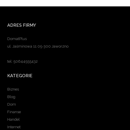
ADRES FIRMY
DomatPlus
ul. Jaśminowa 11 05-300 Jaworzno
tel: 50644555432
KATEGORIE
Biznes
Blog
Dom
Finanse
Handel
Internet