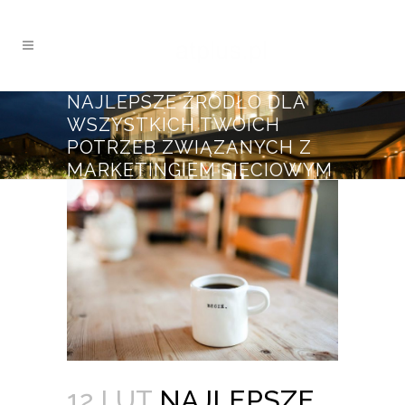
NAJLEPSZE ŹRÓDŁO DLA
WSZYSTKICH TWOICH
POTRZEB ZWIĄZANYCH Z
MARKETINGIEM SIECIOWYM
12 LUT
NAJLEPSZE