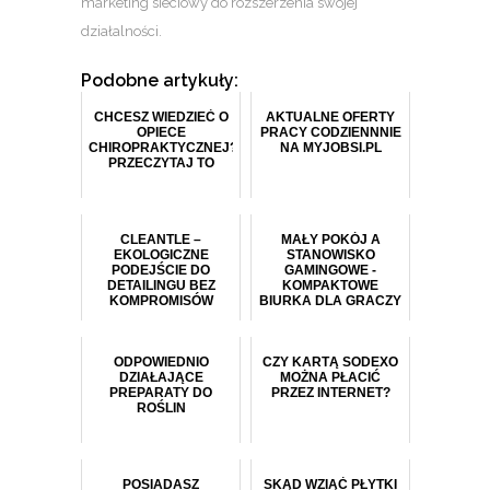
marketing sieciowy do rozszerzenia swojej
działalności.
Podobne artykuły:
CHCESZ WIEDZIEĆ O
AKTUALNE OFERTY
OPIECE
PRACY CODZIENNNIE
CHIROPRAKTYCZNEJ?
NA MYJOBSI.PL
PRZECZYTAJ TO
CLEANTLE –
MAŁY POKÓJ A
EKOLOGICZNE
STANOWISKO
PODEJŚCIE DO
GAMINGOWE -
DETAILINGU BEZ
KOMPAKTOWE
KOMPROMISÓW
BIURKA DLA GRACZY
ODPOWIEDNIO
CZY KARTĄ SODEXO
DZIAŁAJĄCE
MOŻNA PŁACIĆ
PREPARATY DO
PRZEZ INTERNET?
ROŚLIN
POSIADASZ
SKĄD WZIĄĆ PŁYTKI