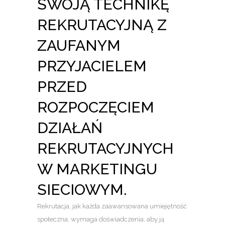
SWOJĄ TECHNIKĘ
REKRUTACYJNĄ Z
ZAUFANYM
PRZYJACIELEM
PRZED
ROZPOCZĘCIEM
DZIAŁAŃ
REKRUTACYJNYCH
W MARKETINGU
SIECIOWYM.
Rekrutacja, jak każda zaawansowana umiejętność
społeczna, wymaga doświadczenia, aby ją