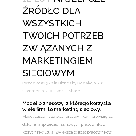
ŹRÓDŁO DLA
WSZYSTKICH
TWOICH POTRZEB
ZWIĄZANYCH Z
MARKETINGIEM
SIECIOWYM
Posted at 02:37h
in
Biznes
by
Redakcja
0
Comments
0
Likes
Share
Model biznesowy, z którego korzysta
wiele firm, to marketing sieciowy.
Model zasadniczo płaci pracownikom prowizję za
dokonaną sprzedaż i za nowych pracowników,
których rekrutują. Zwiększa to ilość pracowników i