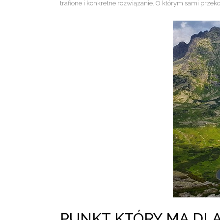
trafione i konkretne rozwiązanie. O którym sami przeko
PUNKT KTÓRY MA DL