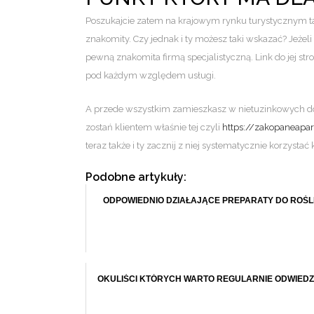
Poszukajcie zatem na krajowym rynku turystycznym ta
znakomity. Czy jednak i ty możesz taki wskazać? Jeżeli 
pewną znakomita firmą specjalistyczną. Link do jej stro
pod każdym względem usługi.
A przede wszystkim zamieszkasz w nietuzinkowych domk
zostań klientem właśnie tej czyli
https://zakopaneapar
teraz także i ty zacznij z niej systematycznie korzy
Podobne artykuły:
ODPOWIEDNIO DZIAŁAJĄCE PREPARATY DO ROŚL
OKULIŚCI KTÓRYCH WARTO REGULARNIE ODWIED