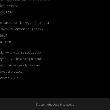
ieria wnętrz
pca, 2026
iel 160×200 – jak wybrać komplet,
 zapewni komfort snu i ozdobi
lnię?
ca, 2026
dziwy luksus nie potrzebuje
pychu. Kolekcja Axo pokazuje,
zego meble skandynawskie
wycają prostotą
zerwca, 2026
© Copyright
Qode Interactive