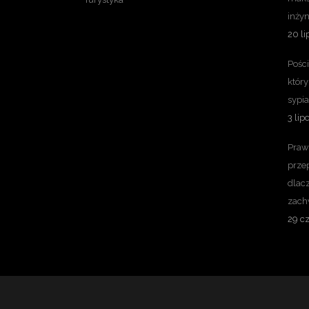
inżyn
20 li
Pośc
który
sypia
3 lip
Praw
prze
dlac
zach
29 c