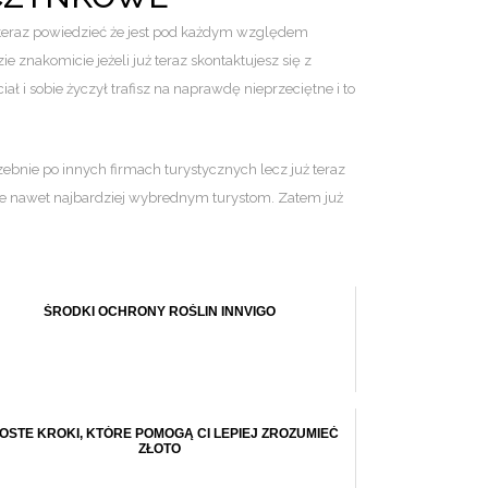
 teraz powiedzieć że jest pod każdym względem
e znakomicie jeżeli już teraz skontaktujesz się z
ał i sobie życzył trafisz na naprawdę nieprzeciętne i to
ebnie po innych firmach turystycznych lecz już teraz
je nawet najbardziej wybrednym turystom. Zatem już
ŚRODKI OCHRONY ROŚLIN INNVIGO
OSTE KROKI, KTÓRE POMOGĄ CI LEPIEJ ZROZUMIEĆ
ZŁOTO