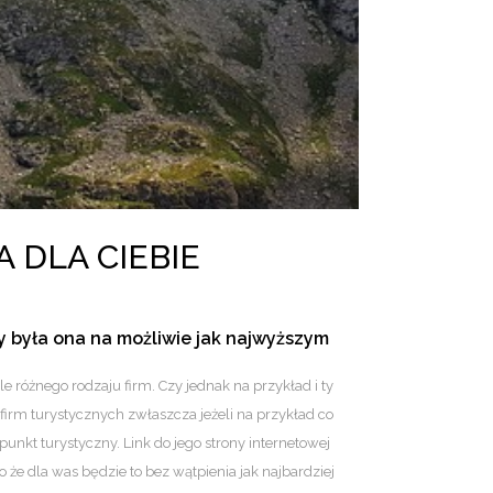
 DLA CIEBIE
 była ona na możliwie jak najwyższym
le różnego rodzaju firm. Czy jednak na przykład i ty
firm turystycznych zwłaszcza jeżeli na przykład co
nkt turystyczny. Link do jego strony internetowej
go że dla was będzie to bez wątpienia jak najbardziej