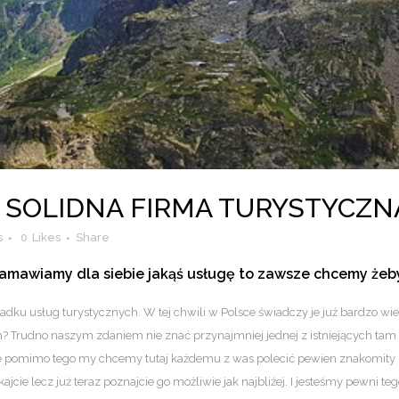
SOLIDNA FIRMA TURYSTYCZNA
s
0
Likes
Share
amawiamy dla siebie jakąś usługę to zawsze chcemy żeby
padku usług turystycznych. W tej chwili w Polsce świadczy je już bardzo wie
m? Trudno naszym zdaniem nie znać przynajmniej jednej z istniejących tam 
le pomimo tego my chcemy tutaj każdemu z was polecić pewien znakomity pu
ajcie lecz już teraz poznajcie go możliwie jak najbliżej. I jesteśmy pewni te