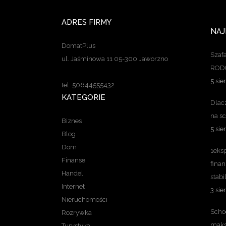
ADRES FIRMY
NAJ
DomatPlus
Szaf
ul. Jaśminowa 11 05-300 Jaworzno
RODO
5 sie
tel: 50644555432
KATEGORIE
Dlac
na s
Biznes
5 sie
Blog
Dom
1eksp
Finanse
finan
Handel
stabi
Internet
3 sie
Nieruchomości
Schod
Rozrywka
maks
Turystyka