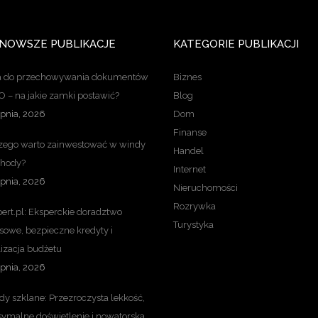
NOWSZE PUBLIKACJE
KATEGORIE PUBLIKACJI
a do przechowywania dokumentów
Biznes
 – na jakie zamki postawić?
Blog
rpnia, 2026
Dom
Finanse
zego warto zainwestować w windy
Handel
chody?
Internet
rpnia, 2026
Nieruchomości
Rozrywka
ert.pl: Eksperckie doradztwo
Turystyka
sowe, bezpieczne kredyty i
lizacja budżetu
rpnia, 2026
y szklane: Przezroczysta lekkość,
ymalne doświetlenie i nowatorska