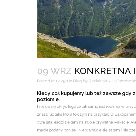
09 WRZ
KONKRETNA I 
Posted at 12:29h
in
Blog
by
Redakcja
0 Comment
Kiedy coś kupujemy lub też zawsze gdy z
poziomie.
I nie da się ukryć tego że tak samo jest również w przy
znasz już taką która to czyni na przykład w Zakopane
dwa lata jeździ się tam na swoje prywatne wakacje. A
macie podany poniżej. Nie wahajcie się zatem i nie czek