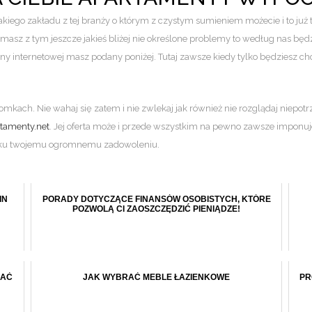
kiego zakładu z tej branży o którym z czystym sumieniem możecie i to już
masz z tym jeszcze jakieś bliżej nie określone problemy to według nas będzi
ny internetowej masz podany poniżej. Tutaj zawsze kiedy tylko będziesz chci
ach. Nie wahaj się zatem i nie zwlekaj jak również nie rozglądaj niepotrz
tamenty.net
. Jej oferta może i przede wszystkim na pewno zawsze imponu
stać ku twojemu ogromnemu zadowoleniu.
IN
PORADY DOTYCZĄCE FINANSÓW OSOBISTYCH, KTÓRE
POZWOLĄ CI ZAOSZCZĘDZIĆ PIENIĄDZE!
ZAĆ
JAK WYBRAĆ MEBLE ŁAZIENKOWE
PR