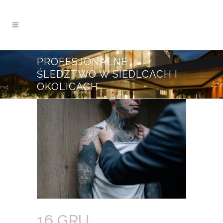
PROFESJONALNE
ŚLEDZTWO W SIEDLCACH I
OKOLICACH
16 GRU