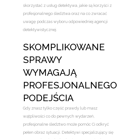
skorzystać z usług detektywa, jakie są korzyści z
profesjonalnego śledztwa oraz na co zwracać
uwagę podczas wyboru odpowiedniej agencji
detektywistycznej.
SKOMPLIKOWANE
SPRAWY
WYMAGAJĄ
PROFESJONALNEGO
PODEJŚCIA
Gdy znasz tylko część prawdy lub masz
wątpliwości co do pewnych wydarzeń,
profesjonalne śledztwo może pomóc Ci odkryć
pełen obraz sytuacji. Detektywi specjalizujący się