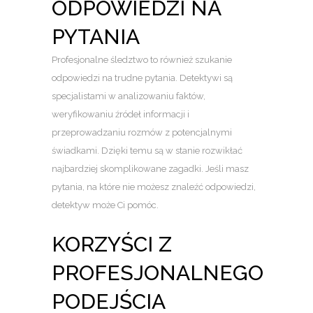
ODPOWIEDZI NA
PYTANIA
Profesjonalne śledztwo to również szukanie
odpowiedzi na trudne pytania. Detektywi są
specjalistami w analizowaniu faktów,
weryfikowaniu źródeł informacji i
przeprowadzaniu rozmów z potencjalnymi
świadkami. Dzięki temu są w stanie rozwikłać
najbardziej skomplikowane zagadki. Jeśli masz
pytania, na które nie możesz znaleźć odpowiedzi,
detektyw może Ci pomóc.
KORZYŚCI Z
PROFESJONALNEGO
PODEJŚCIA