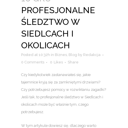
PROFESJONALNE
ŚLEDZTWO W
SIEDLCACH I
OKOLICACH
Posted at 10:32h
in
Biznes
,
Blog
by
Redakcja
0 Comments
0
Likes
Share
Czy kiedykolwiek zastanawiałeś się, jakie
tajemnice kryją się za zamkniętymi drzwiami?
Czy potrzebujesz pomocy w rozwikłaniu zagadki?
Jeśli tak, to profesjonalne śledztwo w Siedlcach i
okolicach może być właśnie tym, czego
potrzebujesz.
W tym artykule dowiesz się, dlaczego warto