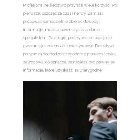
Profesjonalne śledztwo przynosi wiele korzyści. Po
pierwsze, oszczędza czas i nerwy. Zamiast
próbować samodzielnie zbierać dowody i
informacje, możesz powierzyć to zadanie
specjalistom. Po drugie, profesjonalne podejście
gwarantuje rzetelność i obiektywność. Detektywi
prowadzą dochodzenie zgodnie z prawem i etyką
zawodową, co oznacza, że możesz być pewny, że
informacje, które uzyskasz, są wiarygodne.