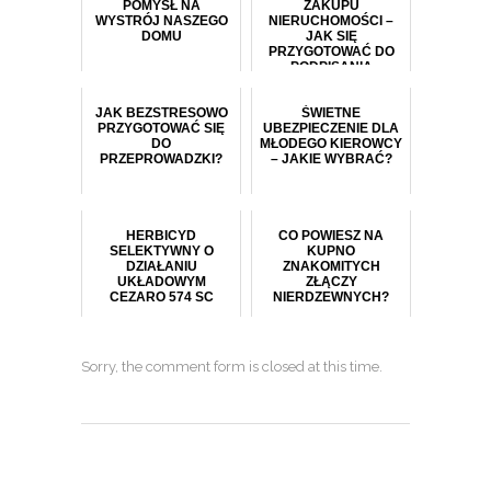
POMYSŁ NA
ZAKUPU
WYSTRÓJ NASZEGO
NIERUCHOMOŚCI –
DOMU
JAK SIĘ
PRZYGOTOWAĆ DO
PODPISANIA
JAK BEZSTRESOWO
ŚWIETNE
PRZYGOTOWAĆ SIĘ
UBEZPIECZENIE DLA
DO
MŁODEGO KIEROWCY
PRZEPROWADZKI?
– JAKIE WYBRAĆ?
HERBICYD
CO POWIESZ NA
SELEKTYWNY O
KUPNO
DZIAŁANIU
ZNAKOMITYCH
UKŁADOWYM
ZŁĄCZY
CEZARO 574 SC
NIERDZEWNYCH?
Sorry, the comment form is closed at this time.