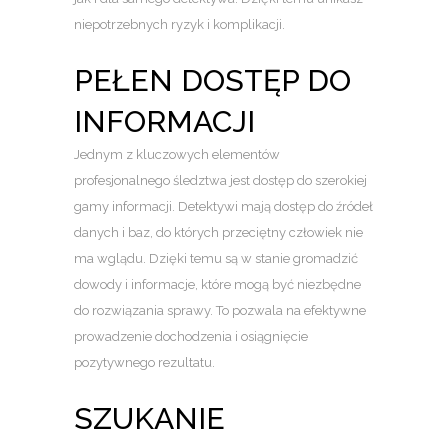
niepotrzebnych ryzyk i komplikacji.
PEŁEN DOSTĘP DO
INFORMACJI
Jednym z kluczowych elementów
profesjonalnego śledztwa jest dostęp do szerokiej
gamy informacji. Detektywi mają dostęp do źródeł
danych i baz, do których przeciętny człowiek nie
ma wglądu. Dzięki temu są w stanie gromadzić
dowody i informacje, które mogą być niezbędne
do rozwiązania sprawy. To pozwala na efektywne
prowadzenie dochodzenia i osiągnięcie
pozytywnego rezultatu.
SZUKANIE