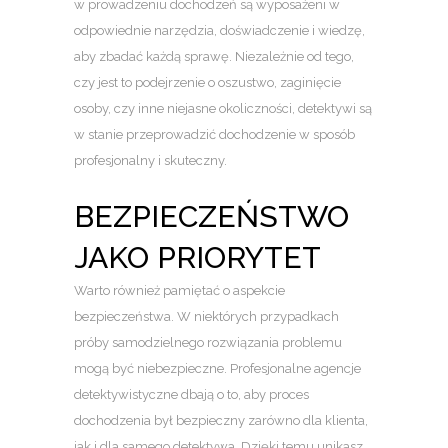
w prowadzeniu dochodzeń są wyposażeni w
odpowiednie narzędzia, doświadczenie i wiedzę,
aby zbadać każdą sprawę. Niezależnie od tego,
czy jest to podejrzenie o oszustwo, zaginięcie
osoby, czy inne niejasne okoliczności, detektywi są
w stanie przeprowadzić dochodzenie w sposób
profesjonalny i skuteczny.
BEZPIECZEŃSTWO
JAKO PRIORYTET
Warto również pamiętać o aspekcie
bezpieczeństwa. W niektórych przypadkach
próby samodzielnego rozwiązania problemu
mogą być niebezpieczne. Profesjonalne agencje
detektywistyczne dbają o to, aby proces
dochodzenia był bezpieczny zarówno dla klienta,
jak i dla samego detektywa. Dzięki temu unikasz