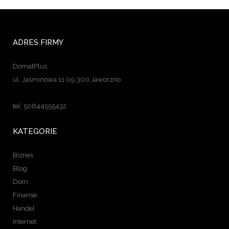
ADRES FIRMY
DomatPlus
ul. Jaśminowa 11 05-300 Jaworzno
tel: 50644555432
KATEGORIE
Biznes
Blog
Dom
Finanse
Handel
Internet