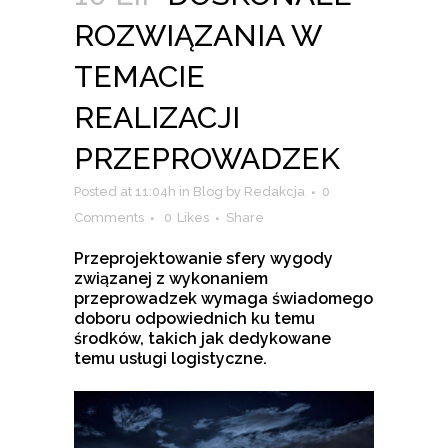
ROZWIĄZANIA W
TEMACIE
REALIZACJI
PRZEPROWADZEK
Posted at 11:04h
in
Blog
by
Redakcja
0
Comments
0
Likes
Share
Przeprojektowanie sfery wygody
związanej z wykonaniem
przeprowadzek wymaga świadomego
doboru odpowiednich ku temu
środków, takich jak dedykowane
temu usługi logistyczne.