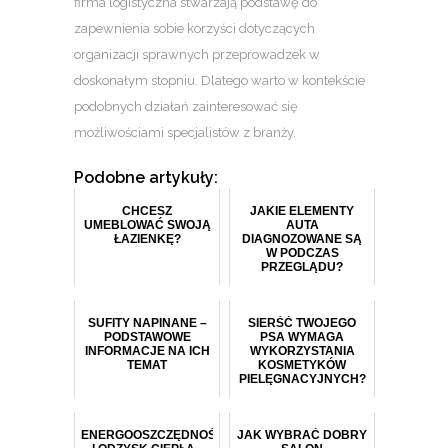
firma logistyczna stwarzają podstawę do
zapewnienia sobie korzyści dotyczących
organizacji sprawnych przeprowadzek w
doskonałym stopniu. Dlatego warto w kontekście
podobnych działań zainteresować się
możliwościami specjalistów z branży.
Podobne artykuły:
CHCESZ
JAKIE ELEMENTY
UMEBLOWAĆ SWOJĄ
AUTA
ŁAZIENKĘ?
DIAGNOZOWANE SĄ
W PODCZAS
PRZEGLĄDU?
SUFITY NAPINANE –
SIERŚĆ TWOJEGO
PODSTAWOWE
PSA WYMAGA
INFORMACJE NA ICH
WYKORZYSTANIA
TEMAT
KOSMETYKÓW
PIELĘGNACYJNYCH?
ENERGOOSZCZĘDNOŚĆ
JAK WYBRAĆ DOBRY