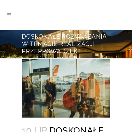
DOSKONAŁE ROZWIĄZANIA
W TEMACIE REALIZACJI
PRZEPROWADZEK
10 LIP
DOSKONAŁE