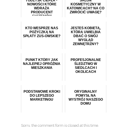
I ODZYSK CIEPŁA -
SALON
NOWOŚCI KTÓRE
KOSMETYCZNY W
WDRAŻA
KATOWICACH? NA CO
PRODUCENT
ZWRÓCIĆ UWAGĘ?
SYSTEMÓW
KOMINOWYCH
KTO WESPRZE NAS
JESTEŚ KOBIETĄ,
POŻYCZKĄ NA
KTÓRA UWIELBIA
SPŁATY ZUS-OWSKIE?
DBAĆ O SWÓJ
WYGLĄD
ZEWNĘTRZNY?
PUNKT KTÓRY JAK
PROFESJONALNE
NAJLEPIEJ OPRÓŻNIA
ŚLEDZTWO W
MIESZKANIA
SIEDLCACH I
OKOLICACH
PODSTAWOWE KROKI
ORYGINALNY
DO LEPSZEGO
POMYSŁ NA
MARKETINGU
WYSTRÓJ NASZEGO
DOMU
Sorry, the comment form is closed at this time.