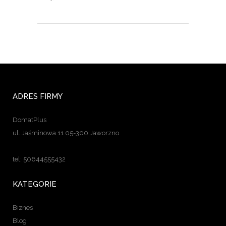
ADRES FIRMY
DomatPlus
ul. Jaśminowa 11 05-300 Jaworzno
tel: 50644555432
KATEGORIE
Biznes
Blog