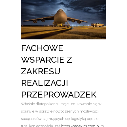
FACHOWE
WSPARCIE Z
ZAKRESU
REALIZACJI
PRZEPROWADZEK
Właśnie dlatego konsultacje i edukowanie się w
sprawie w sprawie nowoczesnych możliwości
specjalistów zajmujących się logistyką będzie
tutaj koniecznością, zaś
https://adexim.com.pl
to