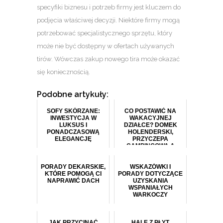
specyfiki biznesu i potrzeb firmy jest kluczem do
podjęcia właściwej decyzji. Niektóre firmy mogą
potrzebować specjalistycznego sprzętu, który
może nie być dostępny w ofertach używanych
tirów. Wówczas zakup nowego tira może okazać
się koniecznością.
Podobne artykuły:
SOFY SKÓRZANE:
CO POSTAWIĆ NA
INWESTYCJA W
WAKACYJNEJ
LUKSUS I
DZIAŁCE? DOMEK
PONADCZASOWĄ
HOLENDERSKI,
ELEGANCJĘ
PRZYCZEPA
CAMPINGOWA A
MOŻE NOWOCZESNA
JURTA?
PORADY DEKARSKIE,
WSKAZÓWKI I
KTÓRE POMOGĄ CI
PORADY DOTYCZĄCE
NAPRAWIĆ DACH
UZYSKANIA
WSPANIAŁYCH
WARKOCZY
JAK PRZYCINAĆ
HALE Z PŁYT