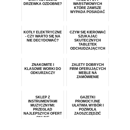
DRZEWKA OZDOBNE?
WARSTWOWYCH
KTÓRE ZAWSZE
WYPADA POSIADAĆ
KOTŁY ELEKTRYCZNE
CZYM SIĘ KIEROWAĆ
- CZY WARTO SIĘ NA
SZUKAJĄC
NIE DECYDOWAĆ?
SKUTECZNYCH
TABLETEK
ODCHUDZAJĄCYCH
ZNAKOMITE I
ZALETY DOBRYCH
KLASOWE WORKI DO
FIRM OFERUJĄCYCH
ODKURZACZY
MEBLE NA
ZAMÓWIENIE
SKLEP Z
GAZETKI
INSTRUMENTAMI
PROMOCYJNE
MUZYCZNYMI:
UŁATWIĄ WYBÓR I
PRZEGLĄD
POZWOLĄ
NAJLEPSZYCH OFERT
ZAOSZCZĘDZIĆ
ONLINE