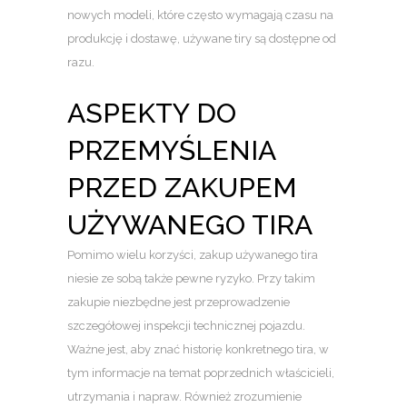
nowych modeli, które często wymagają czasu na
produkcję i dostawę, używane tiry są dostępne od
razu.
ASPEKTY DO
PRZEMYŚLENIA
PRZED ZAKUPEM
UŻYWANEGO TIRA
Pomimo wielu korzyści, zakup używanego tira
niesie ze sobą także pewne ryzyko. Przy takim
zakupie niezbędne jest przeprowadzenie
szczegółowej inspekcji technicznej pojazdu.
Ważne jest, aby znać historię konkretnego tira, w
tym informacje na temat poprzednich właścicieli,
utrzymania i napraw. Również zrozumienie