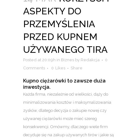
ASPEKTY DO
PRZEMYŚLENIA
PRZED KUPNEM
UŻYWANEGO TIRA
Posted at 20:09h
in
Biznes
by
Redakcja
0
Comments
0
Likes
Share
Kupno ciężarówki to zawsze duża
inwestycja.
Każda firma, niezależnie od wielkości, dąży do
minimalizowania kosztów i maksymalizowania
zysków, dlatego decyzja o zakupie nowej czy
używanej ciężarówki może mieć szereg
konsekwencji. Omówmy, dlaczego wiele firm
decyduje się na zakup używanych tirów i jakie są