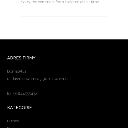
Sorry, the comment form is closed at this time.
ADRES FIRMY
DomatPlus
ul. Jaśminowa 11 05-300 Jaworzno
tel: 50644555432
KATEGORIE
Biznes