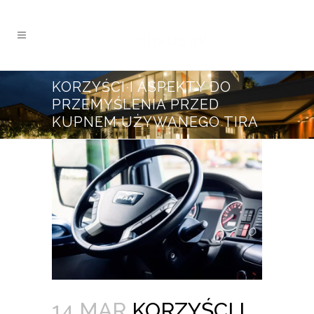
KORZYŚCI I ASPEKTY DO
PRZEMYŚLENIA PRZED
KUPNEM UŻYWANEGO TIRA
14 MAR
KORZYŚCI I