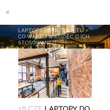
LAPTOPY DO INTERNETU –
CO WARTO WIEDZIEĆ O ICH
STOSOWANIU?
16 CZE
LAPTOPY DO