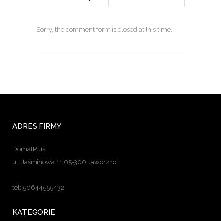
Sorry, the comment form is closed at this time.
ADRES FIRMY
DomatPlus
ul. Jaśminowa 11 05-300 Jaworzno
tel: 50644555432
KATEGORIE