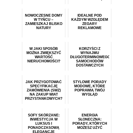
NOWOCZESNE DOMY
IDEALNE POD
W TYŃCU –
KAŻDYM WZGLĘDEM
ZAMIESZKAJ BLISKO
ZEGARY
NATURY
REKLAMOWE
W JAKI SPOSÓB
KORZYŚCI Z
MOŻNA ZWIĘKSZYĆ
WYNAJMU
WARTOŚĆ
DŁUGOTERMINOWEGO
NIERUCHOMOŚCI?
SAMOCHODÓW
DOSTAWCZYCH
JAK PRZYGOTOWAĆ
STYLOWE PORADY
SPECYFIKACJĘ
MODOWE, KTÓRE
ZAMÓWIENIA (SWZ)
POPRAWIĄ TWÓJ
NA ZAKUP WIAT
WYGLĄD
PRZYSTANKOWYCH?
SOFY SKÓRZANE:
ENERGIA
INWESTYCJA W
SŁONECZNA:
LUKSUS I
PORADY, KTÓRYCH
PONADCZASOWĄ
MOŻESZ UŻYĆ
ELEGANCJĘ