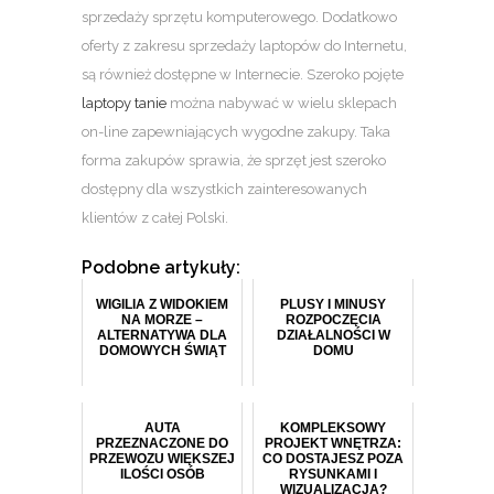
sprzedaży sprzętu komputerowego. Dodatkowo
oferty z zakresu sprzedaży laptopów do Internetu,
są również dostępne w Internecie. Szeroko pojęte
laptopy tanie
można nabywać w wielu sklepach
on-line zapewniających wygodne zakupy. Taka
forma zakupów sprawia, że sprzęt jest szeroko
dostępny dla wszystkich zainteresowanych
klientów z całej Polski.
Podobne artykuły:
WIGILIA Z WIDOKIEM
PLUSY I MINUSY
NA MORZE –
ROZPOCZĘCIA
ALTERNATYWA DLA
DZIAŁALNOŚCI W
DOMOWYCH ŚWIĄT
DOMU
AUTA
KOMPLEKSOWY
PRZEZNACZONE DO
PROJEKT WNĘTRZA:
PRZEWOZU WIĘKSZEJ
CO DOSTAJESZ POZA
ILOŚCI OSÓB
RYSUNKAMI I
WIZUALIZACJĄ?