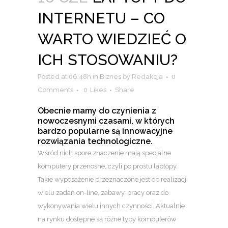
INTERNETU – CO
WARTO WIEDZIEĆ O
ICH STOSOWANIU?
Posted at 06:48h
in
Biznes
by
Redakcja
0
Comments
0
Likes
Share
Obecnie mamy do czynienia z
nowoczesnymi czasami, w których
bardzo popularne są innowacyjne
rozwiązania technologiczne.
Wśród nich spore znaczenie mają specjalne
komputery przenośne, czyli po prostu laptopy.
Takie wyposażenie przeznaczone jest do realizacji
wielu zadań on-line, zabawy, pracy oraz do
wykonywania wielu innych czynności. Aktualnie
na rynku dostępne są różne typy komputerów