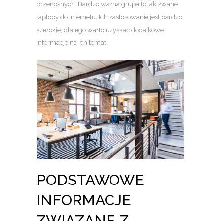
przenośnych. Bardzo ważna grupa to tak zwane
laptopy do Internetu. Ich zastosowanie jest bardzo
szerokie, dlatego warto uzyskać dodatkowe
informacje na ich temat.
PODSTAWOWE
INFORMACJE
ZWIĄZANE Z