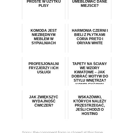
PROSTE W UŻYTKU
UMEBLOWAĆ DANE
PLISY
MIEJSCE?
KOMODA JEST
HARMONIA CZERNI I
NIEZBĘDNYM
BIELI Z PŁYTKAMI
MEBLEM W
CORIA PRETO I
SYPIALNIACH
ORIYAN WHITE
PROFESJONALNI
TAPETY NA ŚCIANY
FRYZJERZY I ICH
WE WZORY
USŁUGI
KWIATOWE – JAK
DOBRAĆ MOTYW DO
STYLU WNĘTRZA?
KOMPLEKSOWY
PRZEWODNIK
JAK ZWIĘKSZYĆ
WSKAZÓWKI,
WYDAJNOŚĆ
KTÓRYCH NALEŻY
ĆWICZEŃ?
PRZESTRZEGAĆ,
JEŚLI CHODZI O
HOSTING
Sorry, the comment form is closed at this time.