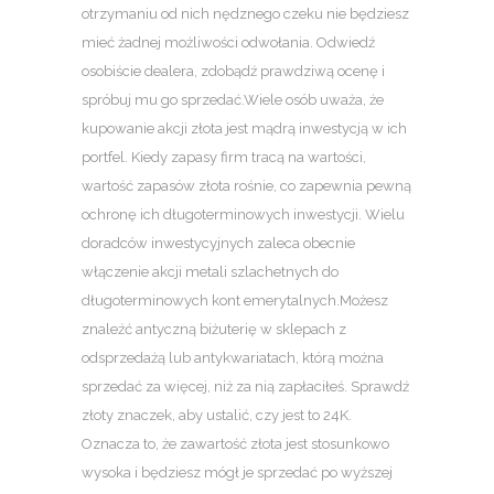
otrzymaniu od nich nędznego czeku nie będziesz
mieć żadnej możliwości odwołania. Odwiedź
osobiście dealera, zdobądź prawdziwą ocenę i
spróbuj mu go sprzedać.Wiele osób uważa, że ​​
kupowanie akcji złota jest mądrą inwestycją w ich
portfel. Kiedy zapasy firm tracą na wartości,
wartość zapasów złota rośnie, co zapewnia pewną
ochronę ich długoterminowych inwestycji. Wielu
doradców inwestycyjnych zaleca obecnie
włączenie akcji metali szlachetnych do
długoterminowych kont emerytalnych.Możesz
znaleźć antyczną biżuterię w sklepach z
odsprzedażą lub antykwariatach, którą można
sprzedać za więcej, niż za nią zapłaciłeś. Sprawdź
złoty znaczek, aby ustalić, czy jest to 24K.
Oznacza to, że zawartość złota jest stosunkowo
wysoka i będziesz mógł je sprzedać po wyższej