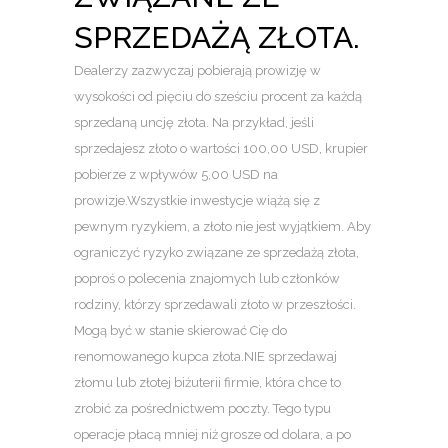
SPRZEDAŻĄ ZŁOTA.
Dealerzy zazwyczaj pobierają prowizję w
wysokości od pięciu do sześciu procent za każdą
sprzedaną uncję złota. Na przykład, jeśli
sprzedajesz złoto o wartości 100,00 USD, krupier
pobierze z wpływów 5,00 USD na
prowizje.Wszystkie inwestycje wiążą się z
pewnym ryzykiem, a złoto nie jest wyjątkiem. Aby
ograniczyć ryzyko związane ze sprzedażą złota,
poproś o polecenia znajomych lub członków
rodziny, którzy sprzedawali złoto w przeszłości.
Mogą być w stanie skierować Cię do
renomowanego kupca złota.NIE sprzedawaj
złomu lub złotej biżuterii firmie, która chce to
zrobić za pośrednictwem poczty. Tego typu
operacje płacą mniej niż grosze od dolara, a po