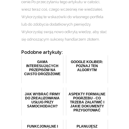
cenie.Po przeczytaniu tego artykułu w całości,
wiesz teraz coś, czego wcześniej nie wiedziałeś.
Wykorzystaj te wskazówki do własnego portfela
lub do zdobycia dodatkowych pieniędzy.
Wykorzystaj swoją nowo odkrytą wiedzę, aby stać
się odnoszącym sukcesy handlarzem złotem.
Podobne artykuły:
GAMA
GOOGLE KOLIBER:
INTERESUJĄCYCH
POZNAJ TEN
PRZEPISÓW NA
ALGORYTM
CIASTO DROŻDŻOWE
JAK WYBRAĆ FIRMY
ASPEKTY FORMALNE
DO ZREALIZOWANIA
POGRZEBU - CO
USŁUG PRZY
TRZEBA ZAŁATWIĆ I
SAMOCHODACH?
JAKIE DOKUMENTY
PRZYGOTOWAĆ
FUNKCJONALNE I
PLANUJESZ