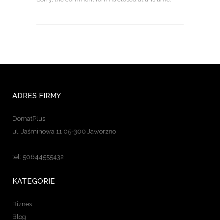
ADRES FIRMY
DomatPlus
ul. Jaśminowa 11 05-300 Jaworzno
tel: 50644555432
KATEGORIE
Biznes
Blog