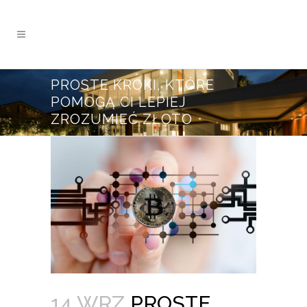
PROSTE KROKI, KTÓRE
POMOGĄ CI LEPIEJ
ZROZUMIEĆ ZŁOTO
14 WRZ
PROSTE