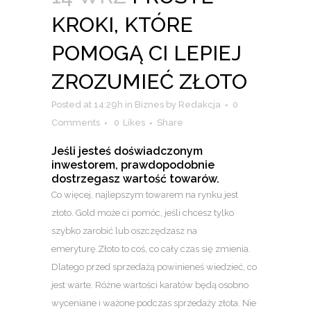
KROKI, KTÓRE
POMOGĄ CI LEPIEJ
ZROZUMIEĆ ZŁOTO
Posted at 14:29h
in
Biznes
by
Redakcja
0
Comments
0
Likes
Share
Jeśli jesteś doświadczonym
inwestorem, prawdopodobnie
dostrzegasz wartość towarów.
Co więcej, najlepszym towarem na rynku jest
złoto. Gold może ci pomóc, jeśli chcesz tylko
szybko zarobić lub oszczędzasz na
emeryturę.Złoto to coś, co cały czas się zmienia.
Dlatego przed sprzedażą powinieneś wiedzieć, co
jest warte. Różne wartości karatów będą osobno
wyceniane i ważone podczas sprzedaży złota. Nie