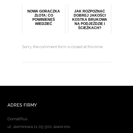
NOWA GORĄCZKA
JAK ROZPOZNAĆ
ZŁOTA: CO
DOBREJ JAKOŚCI
POWINIENEŚ
KOSTKA BRUKOWA
WIEDZIEĆ
NA PODJEŹDZIE I
ŚCIEŻKACH?
Sorry, the comment form is closed at this time.
ADRES FIRMY
DomatPlus
ul. Jaśminowa 11 05-300 Jaworzno