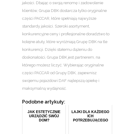
jakości. Dbając o swoją renomę i zadowolenie
klientów, Grupa DBK dostarcza tylko oryginalne
części PACCAR, które spełniają najwyższe
standardy jakości. Szeroki asortyment,
konkurencyjne ceny i profesjonalne doradztwo to
kolejne atuty, które wyróżniają Grupę DBK na tle
konkurencji. Dzięki stałemu dążeniu do
doskonałości, Grupa DBK jest partnerem, na
którego możesz liczyć. Wybierając oryginalne
części PACCAR od Grupy DBK, zapewnisz
swojemu pojazdowi DAF najlepszą opiekę i
maksymalną wydajność.
Podobne artykuły:
JAK ESTETYCZNIE
LAJKI DLA KAŻDEGO
URZĄDZIĆ SWÓJ
ICH
DOM?
POTRZEBUJĄCEGO