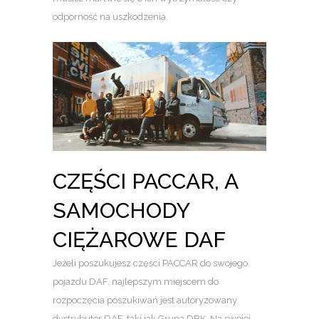
odporność na uszkodzenia.
CZĘŚCI PACCAR, A
SAMOCHODY
CIĘŻAROWE DAF
Jeżeli poszukujesz części PACCAR do swojego
pojazdu DAF, najlepszym miejscem do
rozpoczęcia poszukiwań jest autoryzowany
dystrybutor DAF, taki jak Grupa DBK. Na swojej