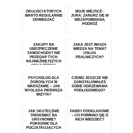
OKULIŚCI KTÓRYCH
MOJE MIEJSCE -
WARTO REGULARNIE
JURA: ZANURZ SIĘ W
ODWIEDZAĆ
NIEZAPOMNIANĄ
PODRÓŻ
ZAKUPY NA
JAKA JEST WASZA
UBEZPIECZENIE
WIEDZA NA TEMAT
SAMOCHODU? NIE
USŁUG
PRZEGAP TYCH
PRALNICZYCH?
NAJWAŻNIEJSZYCH
WSKAZÓWEK!
PSYCHOLOG DLA
CZEMU JESZCZE NIE
DOROSŁYCH W
ZAINSTALOWAŁEŚ
WARSZAWIE – JAK
SOBIE OGRZEWANIA
WYGLĄDA PIERWSZA
PODŁOGOWEGO?
WIZYTA?
JAK SKUTECZNIE
FARBY PODKŁADOWE
TRENOWAĆ NA
– CO POWINNO SIĘ O
URSYNOWIE?
NICH WIEDZIEĆ?
PORADNIK DLA
POCZĄTKUJĄCYCH