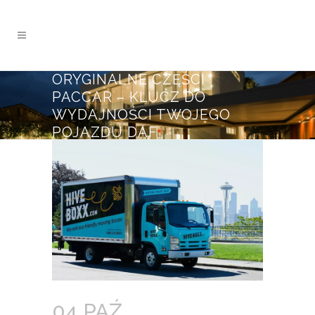
ORYGINALNE CZĘŚCI
PACCAR – KLUCZ DO
WYDAJNOŚCI TWOJEGO
POJAZDU DAF
04 PAŹ