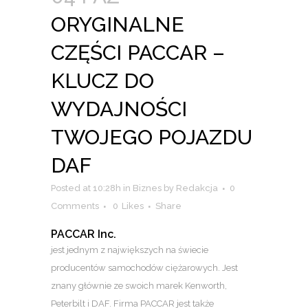
ORYGINALNE
CZĘŚCI PACCAR –
KLUCZ DO
WYDAJNOŚCI
TWOJEGO POJAZDU
DAF
Posted at 10:28h
in
Biznes
by
Redakcja
0
Comments
0
Likes
Share
PACCAR Inc.
jest jednym z największych na świecie
producentów samochodów ciężarowych. Jest
znany głównie ze swoich marek Kenworth,
Peterbilt i DAF. Firma PACCAR jest także