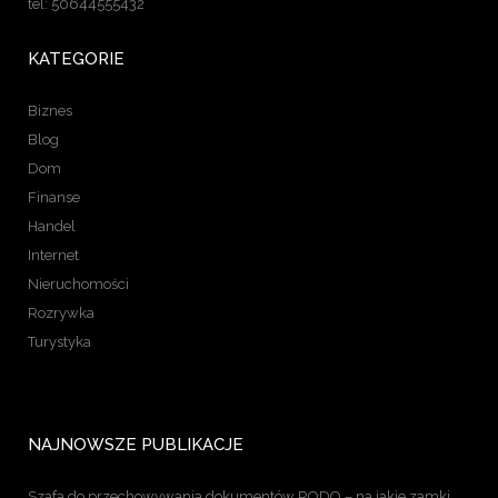
tel: 50644555432
KATEGORIE
Biznes
Blog
Dom
Finanse
Handel
Internet
Nieruchomości
Rozrywka
Turystyka
NAJNOWSZE PUBLIKACJE
Szafa do przechowywania dokumentów RODO – na jakie zamki