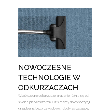
NOWOCZESNE
TECHNOLOGIE W
ODKURZACZACH
Współczesne odkurzacze znacznie różnią się od
swoich pierwowzorów. Dziś mamy do dyspozycji
urządzenia bezprzewodowe, roboty sprzątające,