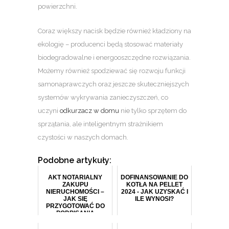
powierzchni.
Coraz większy nacisk będzie również kładziony na
ekologię – producenci będą stosować materiały
biodegradowalne i energooszczędne rozwiązania.
Możemy również spodziewać się rozwoju funkcji
samonaprawczych oraz jeszcze skuteczniejszych
systemów wykrywania zanieczyszczeń, co
uczyni
odkurzacz w domu
nie tylko sprzętem do
sprzątania, ale inteligentnym strażnikiem
czystości w naszych domach.
Podobne artykuły:
AKT NOTARIALNY
DOFINANSOWANIE DO
ZAKUPU
KOTŁA NA PELLET
NIERUCHOMOŚCI –
2024 - JAK UZYSKAĆ I
JAK SIĘ
ILE WYNOSI?
PRZYGOTOWAĆ DO
PODPISANIA