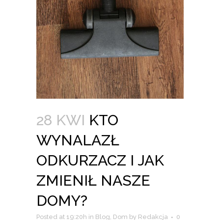
28 KWI
KTO
WYNALAZŁ
ODKURZACZ I JAK
ZMIENIŁ NASZE
DOMY?
Posted at 19:20h
in
Blog
,
Dom
by
Redakcja
0