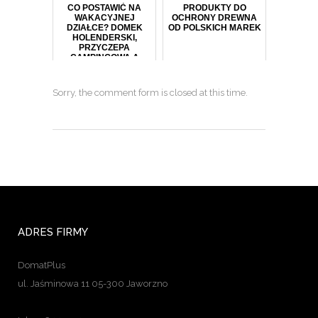
CO POSTAWIĆ NA
PRODUKTY DO
WAKACYJNEJ
OCHRONY DREWNA
DZIAŁCE? DOMEK
OD POLSKICH MAREK
HOLENDERSKI,
PRZYCZEPA
CAMPINGOWA A
MOŻE NOWOCZESNA
JURTA?
Sorry, the comment form is closed at this time.
ADRES FIRMY
DomatPlus
ul. Jaśminowa 11 05-300 Jaworzno