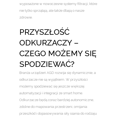
wyposażone w nowoczesne systemy filtracji, które
nie tylko sprzątają, ale także dbają o nasze
zdrowie.
PRZYSZŁOŚĆ
ODKURZACZY –
CZEGO MOŻEMY SIĘ
SPODZIEWAĆ?
Branża urządzeń AGD rozwija się dynamicznie, a
odkurzacze nie są wyjątkiem. W przyszłości
możemy spodziewać się jeszcze większej
automatyzacji i integracji ze smart home.
Odkurzacze będą coraz bardziej autonomiczne,
zdolne do mapowania przestrzeni, omijania
przeszkód i dopasowywania siły ssania do rodzaju