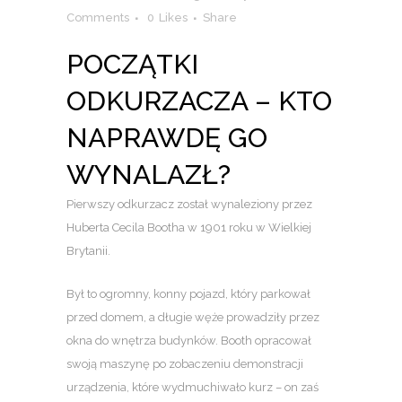
Comments
0
Likes
Share
POCZĄTKI
ODKURZACZA – KTO
NAPRAWDĘ GO
WYNALAZŁ?
Pierwszy odkurzacz został wynaleziony przez
Huberta Cecila Bootha w 1901 roku w Wielkiej
Brytanii.
Był to ogromny, konny pojazd, który parkował
przed domem, a długie węże prowadziły przez
okna do wnętrza budynków. Booth opracował
swoją maszynę po zobaczeniu demonstracji
urządzenia, które wydmuchiwało kurz – on zaś