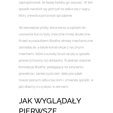
zaproponował, że lepiej byłoby go zasysać. W ten
sposób narodził się pomysł na odkurzacz ssący,
który zrewolucjonizował sprzątanie.
Wcześniejsze próby stworzenia urządzeń do
usuwania kurzu były znacznie mniej skuteczne.
Przed wynalazkiem Bootha istniały mechaniczne
zamiatacze, a także konstrukcje z ręcznymi
miechami, które usuwały brud raczej w sposób
powierzchowny niż dokładny. To jednak właśnie
koncepcja Bootha, polegająca na zasysaniu
powietrza i zanieczyszczeń, dała początek
nowoczesnym odkurzaczom i zmieniła sposób, w
jaki dbamy o czystość w domach.
JAK WYGLĄDAŁY
PIERWSZE