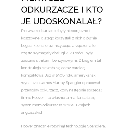
ODKURZACZE I KTO
JE UDOSKONALAŁ?
Pierwsze odkurzacze były nieporęczne i
kosztowne, dlatego korzystali z nich głównie
bogaci klienci oraz instytucje. Urządzenia te
często wymagały obsługi kilku osób i były
zasilane silnikami benzynowymi. Z biegiem lat
konstrukcja stawała się coraz bardziej
kompaktowa. Już w 1908 roku amerykański
wynalazca James Murray Spangler opracował
przenośny odkurzacz, który następnie sprzedał
firmie Hoover – to właśnie ta marka stała się
synonimem odkurzacza w wielu krajach
anglosaskich.
Hoover znacznie rozwinął technologię Spanglera,