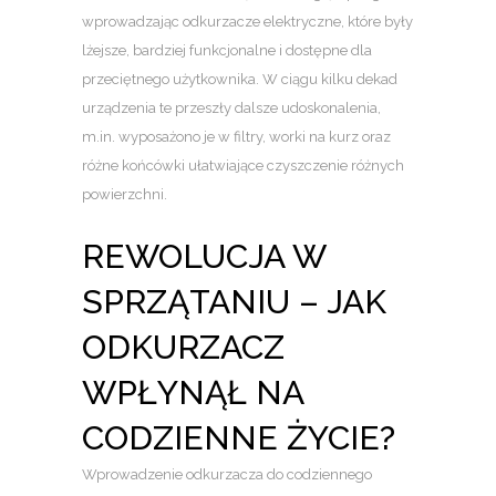
wprowadzając odkurzacze elektryczne, które były
lżejsze, bardziej funkcjonalne i dostępne dla
przeciętnego użytkownika. W ciągu kilku dekad
urządzenia te przeszły dalsze udoskonalenia,
m.in. wyposażono je w filtry, worki na kurz oraz
różne końcówki ułatwiające czyszczenie różnych
powierzchni.
REWOLUCJA W
SPRZĄTANIU – JAK
ODKURZACZ
WPŁYNĄŁ NA
CODZIENNE ŻYCIE?
Wprowadzenie odkurzacza do codziennego