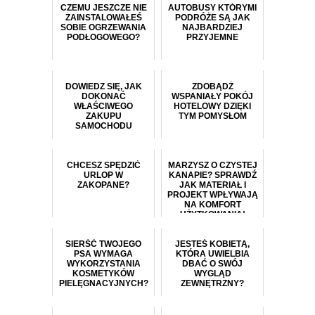
CZEMU JESZCZE NIE
AUTOBUSY KTÓRYMI
ZAINSTALOWAŁEŚ
PODRÓŻE SĄ JAK
SOBIE OGRZEWANIA
NAJBARDZIEJ
PODŁOGOWEGO?
PRZYJEMNE
DOWIEDZ SIĘ, JAK
ZDOBĄDŹ
DOKONAĆ
WSPANIAŁY POKÓJ
WŁAŚCIWEGO
HOTELOWY DZIĘKI
ZAKUPU
TYM POMYSŁOM
SAMOCHODU
CHCESZ SPĘDZIĆ
MARZYSZ O CZYSTEJ
URLOP W
KANAPIE? SPRAWDŹ
ZAKOPANE?
JAK MATERIAŁ I
PROJEKT WPŁYWAJĄ
NA KOMFORT
UŻYTKOWANIA!
SIERŚĆ TWOJEGO
JESTEŚ KOBIETĄ,
PSA WYMAGA
KTÓRA UWIELBIA
WYKORZYSTANIA
DBAĆ O SWÓJ
KOSMETYKÓW
WYGLĄD
PIELĘGNACYJNYCH?
ZEWNĘTRZNY?